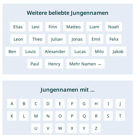
Weitere beliebte Jungennamen
Elias
Levi
Finn
Matteo
Liam
Noah
Leon
Theo
Julian
Jonas
Emil
Felix
Ben
Louis
Alexander
Lucas
Milo
Jakob
Paul
Henry
Mehr Namen →
Jungennamen mit ...
A
B
C
D
E
F
G
H
I
J
K
L
M
N
O
P
Q
R
S
T
U
V
W
X
Y
Z