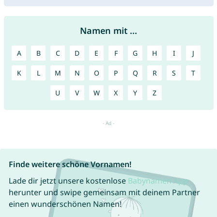
Namen mit ...
A
B
C
D
E
F
G
H
I
J
K
L
M
N
O
P
Q
R
S
T
U
V
W
X
Y
Z
Finde weitere schöne Vornamen!
Lade dir jetzt unsere kostenlose
Babynamen App
herunter und swipe gemeinsam mit deinem Partner
einen wunderschönen Namen!