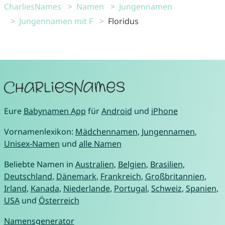
CharliesNames
Namen
Jungennamen
Jungennamen mit F
Floridus
Eure
Babynamen App
für
Android
und
iPhone
Vornamenlexikon:
Mädchennamen
,
Jungennamen
,
Unisex-Namen
und
alle Namen
Beliebte Namen in
Australien
,
Belgien
,
Brasilien
,
Deutschland
,
Dänemark
,
Frankreich
,
Großbritannien
,
Irland
,
Kanada
,
Niederlande
,
Portugal
,
Schweiz
,
Spanien
,
USA
und
Österreich
Namensgenerator