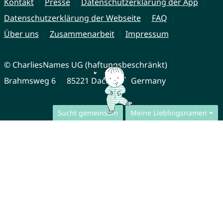
Kontakt
Presse
Datenschutzerklärung der App
Datenschutzerklärung der Webseite
FAQ
Über uns
Zusammenarbeit
Impressum
© CharliesNames UG (haftungsbeschränkt)
Brahmsweg 6
85221 Dachau
Germany
Sucht gemeinsam
Meine Lieblingsnamen