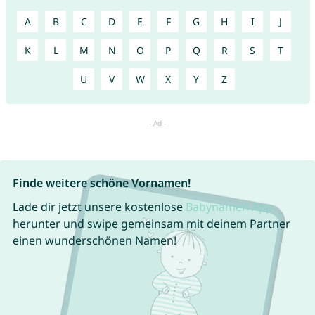
A
B
C
D
E
F
G
H
I
J
K
L
M
N
O
P
Q
R
S
T
U
V
W
X
Y
Z
Finde weitere schöne Vornamen!
Lade dir jetzt unsere kostenlose
Babynamen App
herunter und swipe gemeinsam mit deinem Partner
einen wunderschönen Namen!