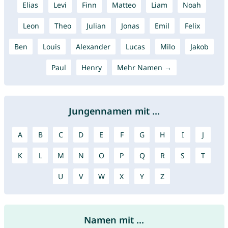
Elias
Levi
Finn
Matteo
Liam
Noah
Leon
Theo
Julian
Jonas
Emil
Felix
Ben
Louis
Alexander
Lucas
Milo
Jakob
Paul
Henry
Mehr Namen →
Jungennamen mit ...
A
B
C
D
E
F
G
H
I
J
K
L
M
N
O
P
Q
R
S
T
U
V
W
X
Y
Z
Namen mit ...