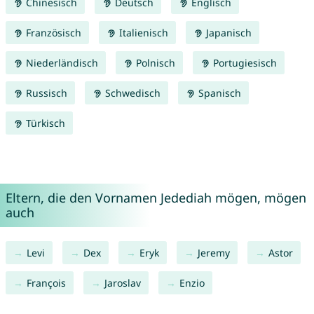
Chinesisch
Deutsch
Englisch
Französisch
Italienisch
Japanisch
Niederländisch
Polnisch
Portugiesisch
Russisch
Schwedisch
Spanisch
Türkisch
Eltern, die den Vornamen Jedediah mögen, mögen
auch
Levi
Dex
Eryk
Jeremy
Astor
François
Jaroslav
Enzio