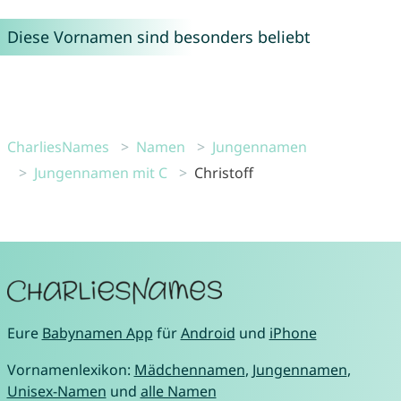
Diese Vornamen sind besonders beliebt
CharliesNames
Namen
Jungennamen
Jungennamen mit C
Christoff
Eure
Babynamen App
für
Android
und
iPhone
Vornamenlexikon:
Mädchennamen
,
Jungennamen
,
Unisex-Namen
und
alle Namen