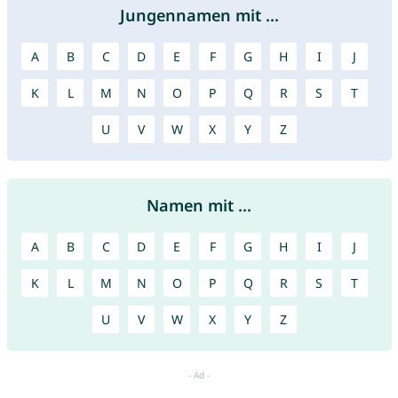
Jungennamen mit ...
A
B
C
D
E
F
G
H
I
J
K
L
M
N
O
P
Q
R
S
T
U
V
W
X
Y
Z
Namen mit ...
A
B
C
D
E
F
G
H
I
J
K
L
M
N
O
P
Q
R
S
T
U
V
W
X
Y
Z