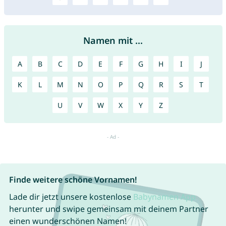
Namen mit ...
A
B
C
D
E
F
G
H
I
J
K
L
M
N
O
P
Q
R
S
T
U
V
W
X
Y
Z
Finde weitere schöne Vornamen!
Lade dir jetzt unsere kostenlose
Babynamen App
herunter und swipe gemeinsam mit deinem Partner
einen wunderschönen Namen!