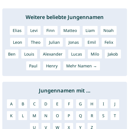
Weitere beliebte Jungennamen
Elias
Levi
Finn
Matteo
Liam
Noah
Leon
Theo
Julian
Jonas
Emil
Felix
Ben
Louis
Alexander
Lucas
Milo
Jakob
Paul
Henry
Mehr Namen →
Jungennamen mit ...
A
B
C
D
E
F
G
H
I
J
K
L
M
N
O
P
Q
R
S
T
U
V
W
X
Y
Z