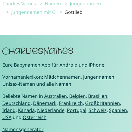
CharliesNames
Namen
Jungennamen
Jungennamen mit G
Gottlieb
Eure
Babynamen App
für
Android
und
iPhone
Vornamenlexikon:
Mädchennamen
,
Jungennamen
,
Unisex-Namen
und
alle Namen
Beliebte Namen in
Australien
,
Belgien
,
Brasilien
,
Deutschland
,
Dänemark
,
Frankreich
,
Großbritannien
,
Irland
,
Kanada
,
Niederlande
,
Portugal
,
Schweiz
,
Spanien
,
USA
und
Österreich
Namensgenerator