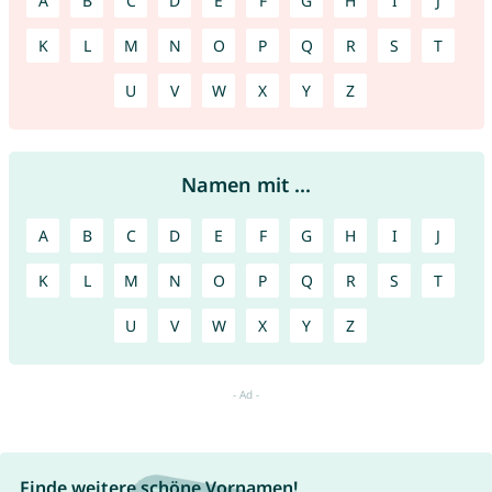
A
B
C
D
E
F
G
H
I
J
K
L
M
N
O
P
Q
R
S
T
U
V
W
X
Y
Z
Namen mit ...
A
B
C
D
E
F
G
H
I
J
K
L
M
N
O
P
Q
R
S
T
U
V
W
X
Y
Z
Finde weitere schöne Vornamen!