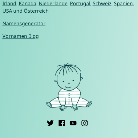
Irland
,
Kanada
,
Niederlande
,
Portugal
,
Schweiz
,
Spanien
,
USA
und
Österreich
Namensgenerator
Vornamen Blog