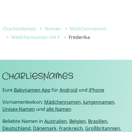
CharliesNames
Namen
Mädchennamen
Mädchennamen mit F
Frederika
Eure
Babynamen App
für
Android
und
iPhone
Vornamenlexikon:
Mädchennamen
,
Jungennamen
,
Unisex-Namen
und
alle Namen
Beliebte Namen in
Australien
,
Belgien
,
Brasilien
,
Deutschland
,
Dänemark
,
Frankreich
,
Großbritannien
,