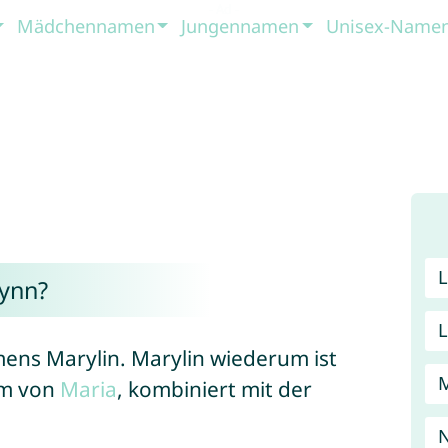
Mädchennamen
Jungennamen
Unisex-Name
ynn?
mens Marylin. Marylin wiederum ist
rm von
Maria
, kombiniert mit der