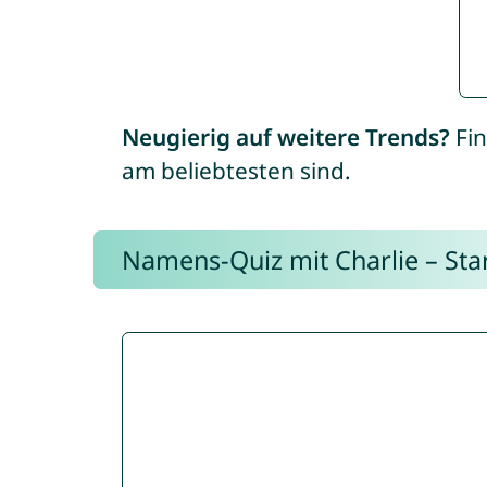
Neugierig auf weitere Trends?
Fin
am beliebtesten sind.
Namens-Quiz mit Charlie – Start