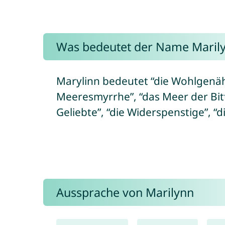
Was bedeutet der Name Maril
Marylinn bedeutet “die Wohlgenähr
Meeresmyrrhe”, “das Meer der Bitte
Geliebte”, “die Widerspenstige”, “
Aussprache von Marilynn