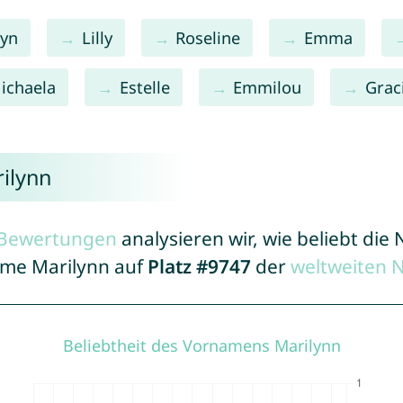
lyn
Lilly
Roseline
Emma
ichaela
Estelle
Emmilou
Grac
ilynn
r Bewertungen
analysieren wir, wie beliebt di
Name Marilynn auf
Platz #9747
der
weltweiten 