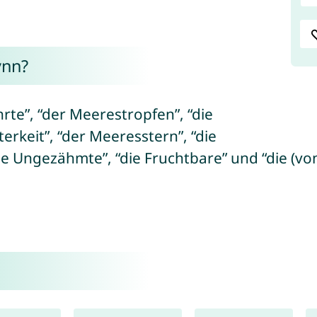
ynn?
te”, “der Meerestropfen”, “die
rkeit”, “der Meeresstern”, “die
die Ungezähmte”, “die Fruchtbare” und “die (vo