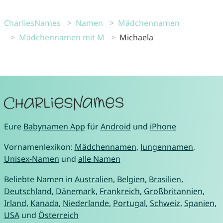
CharliesNames
Namen
Mädchennamen
Mädchennamen mit M
Michaela
Eure
Babynamen App
für
Android
und
iPhone
Vornamenlexikon:
Mädchennamen
,
Jungennamen
,
Unisex-Namen
und
alle Namen
Beliebte Namen in
Australien
,
Belgien
,
Brasilien
,
Deutschland
,
Dänemark
,
Frankreich
,
Großbritannien
,
Irland
,
Kanada
,
Niederlande
,
Portugal
,
Schweiz
,
Spanien
,
USA
und
Österreich