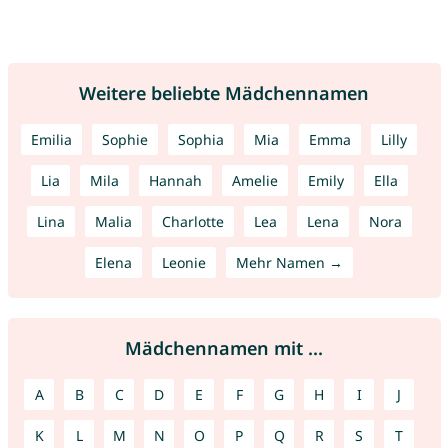
Weitere beliebte Mädchennamen
Emilia
Sophie
Sophia
Mia
Emma
Lilly
Lia
Mila
Hannah
Amelie
Emily
Ella
Lina
Malia
Charlotte
Lea
Lena
Nora
Elena
Leonie
Mehr Namen →
Mädchennamen mit ...
A
B
C
D
E
F
G
H
I
J
K
L
M
N
O
P
Q
R
S
T