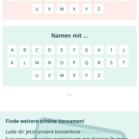
U
V
W
X
Y
Z
Namen mit ...
A
B
C
D
E
F
G
H
I
J
K
L
M
N
O
P
Q
R
S
T
U
V
W
X
Y
Z
Finde weitere schöne Vornamen!
Lade dir jetzt unsere kostenlose
Babynamen App