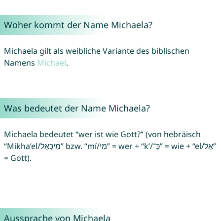
Woher kommt der Name Michaela?
Michaela gilt als weibliche Variante des biblischen
Namens
Michael
.
Was bedeutet der Name Michaela?
Michaela bedeutet “wer ist wie Gott?” (von hebräisch
“Mikha’el/מִיכָאֵל” bzw. “mí/מִי” = wer + “k’/כְּ־‎” = wie + “el/אֵל”
= Gott).
Aussprache von Michaela