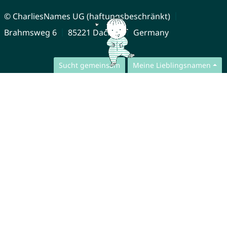
© CharliesNames UG (haftungsbeschränkt)
Brahmsweg 6
85221 Dachau
Germany
Sucht gemeinsam
Meine Lieblingsnamen