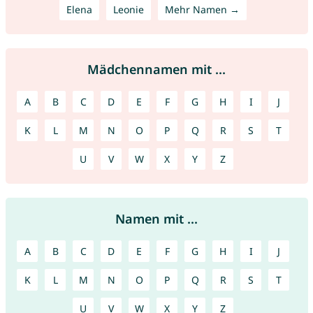
Elena
Leonie
Mehr Namen →
Mädchennamen mit ...
A
B
C
D
E
F
G
H
I
J
K
L
M
N
O
P
Q
R
S
T
U
V
W
X
Y
Z
Namen mit ...
A
B
C
D
E
F
G
H
I
J
K
L
M
N
O
P
Q
R
S
T
U
V
W
X
Y
Z