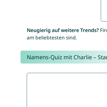
Neugierig auf weitere Trends?
Fin
am beliebtesten sind.
Namens-Quiz mit Charlie – Start