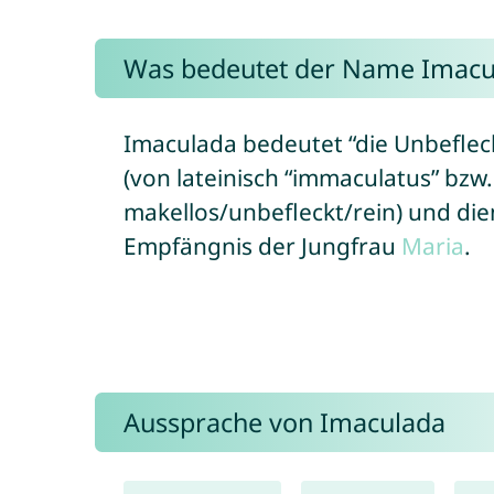
Was bedeutet der Name Imacu
Imaculada bedeutet “die Unbefleckt
(von lateinisch “immaculatus” bzw
makellos/unbefleckt/rein) und di
Empfängnis der Jungfrau
Maria
.
Aussprache von Imaculada