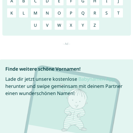
A
B
C
D
E
F
G
H
I
J
K
L
M
N
O
P
Q
R
S
T
U
V
W
X
Y
Z
Finde weitere schöne Vornamen!
Lade dir jetzt unsere kostenlose
Babynamen App
herunter und swipe gemeinsam mit deinem Partner
einen wunderschönen Namen!