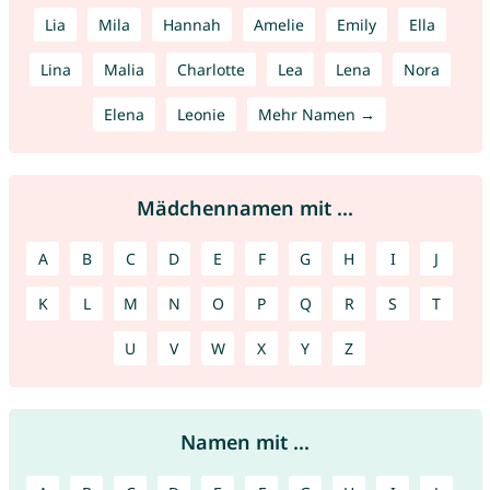
Lia
Mila
Hannah
Amelie
Emily
Ella
Lina
Malia
Charlotte
Lea
Lena
Nora
Elena
Leonie
Mehr Namen →
Mädchennamen mit ...
A
B
C
D
E
F
G
H
I
J
K
L
M
N
O
P
Q
R
S
T
U
V
W
X
Y
Z
Namen mit ...