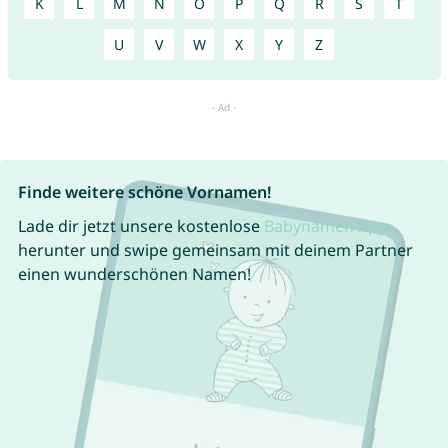
K
L
M
N
O
P
Q
R
S
T
U
V
W
X
Y
Z
Finde weitere schöne Vornamen!
Lade dir jetzt unsere kostenlose
Babynamen App
herunter und swipe gemeinsam mit deinem Partner
einen wunderschönen Namen!