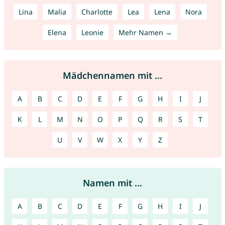
Lina
Malia
Charlotte
Lea
Lena
Nora
Elena
Leonie
Mehr Namen →
Mädchennamen mit ...
A
B
C
D
E
F
G
H
I
J
K
L
M
N
O
P
Q
R
S
T
U
V
W
X
Y
Z
Namen mit ...
A
B
C
D
E
F
G
H
I
J