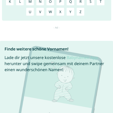
K
L
M
N
O
P
Q
R
S
T
U
V
W
X
Y
Z
Finde weitere schöne Vornamen!
Lade dir jetzt unsere kostenlose
Babynamen App
herunter und swipe gemeinsam mit deinem Partner
einen wunderschönen Namen!