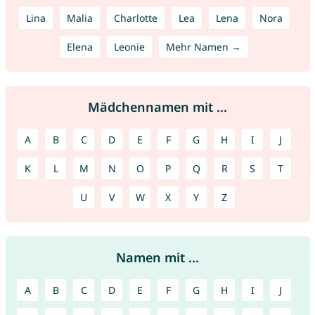
Lina
Malia
Charlotte
Lea
Lena
Nora
Elena
Leonie
Mehr Namen →
Mädchennamen mit ...
A
B
C
D
E
F
G
H
I
J
K
L
M
N
O
P
Q
R
S
T
U
V
W
X
Y
Z
Namen mit ...
A
B
C
D
E
F
G
H
I
J