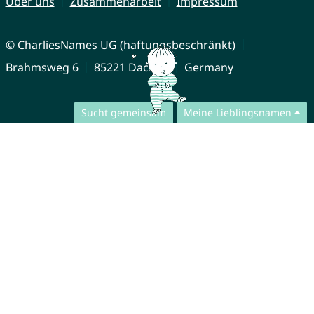
Über uns
Zusammenarbeit
Impressum
© CharliesNames UG (haftungsbeschränkt)
Brahmsweg 6
85221 Dachau
Germany
Sucht gemeinsam
Meine Lieblingsnamen