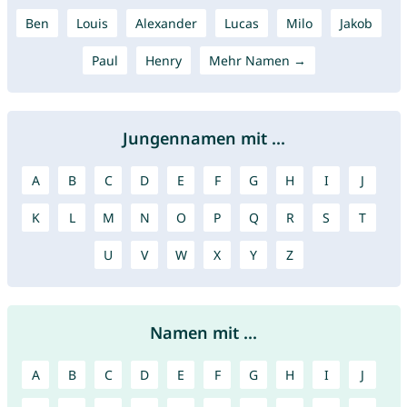
Ben
Louis
Alexander
Lucas
Milo
Jakob
Paul
Henry
Mehr Namen →
Jungennamen mit ...
A
B
C
D
E
F
G
H
I
J
K
L
M
N
O
P
Q
R
S
T
U
V
W
X
Y
Z
Namen mit ...
A
B
C
D
E
F
G
H
I
J