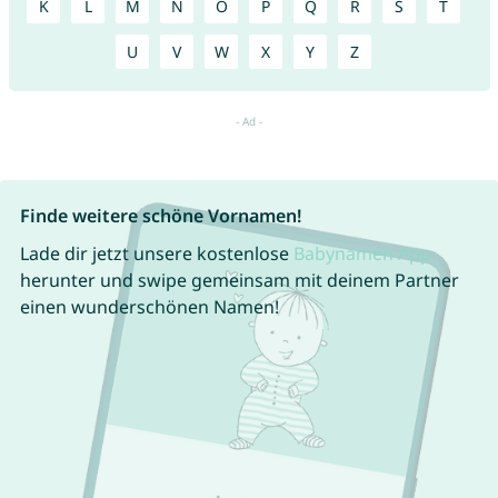
K
L
M
N
O
P
Q
R
S
T
U
V
W
X
Y
Z
Finde weitere schöne Vornamen!
Lade dir jetzt unsere kostenlose
Babynamen App
herunter und swipe gemeinsam mit deinem Partner
einen wunderschönen Namen!