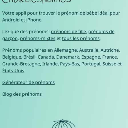
Votre
appli pour trouver le prénom de bébé idéal
pour
Android
et
iPhone
Lexique des prénoms:
prénoms de fille
,
prénoms de
garçon
,
prénoms-mixtes
et
tous les prénoms
Prénoms populaires en
Allemagne
,
Australie
,
Autriche
,
Belgique
,
Brésil
,
Canada
,
Danemark
,
Espagne
,
France
,
Grande-Bretagne
,
Irlande
,
Pays-Bas
,
Portugal
,
Suisse
et
États-Unis
Générateur de prénoms
Blog des prénoms