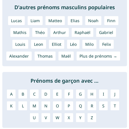
D'autres prénoms masculins populaires
Lucas
Liam
Matteo
Elias
Noah
Finn
Mathis
Théo
Arthur
Raphaël
Gabriel
Louis
Leon
Elliot
Léo
Milo
Felix
Alexander
Thomas
Maël
Plus de prénoms →
Prénoms de garçon avec ...
A
B
C
D
E
F
G
H
I
J
K
L
M
N
O
P
Q
R
S
T
U
V
W
X
Y
Z