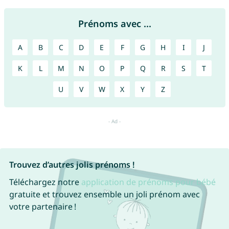
Prénoms avec ...
A
B
C
D
E
F
G
H
I
J
K
L
M
N
O
P
Q
R
S
T
U
V
W
X
Y
Z
Trouvez d’autres jolis prénoms !
Téléchargez notre
application de prénoms pour bébé
gratuite et trouvez ensemble un joli prénom avec
votre partenaire !