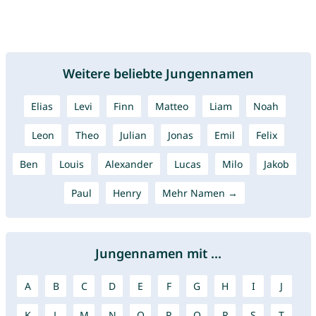
Weitere beliebte Jungennamen
Elias
Levi
Finn
Matteo
Liam
Noah
Leon
Theo
Julian
Jonas
Emil
Felix
Ben
Louis
Alexander
Lucas
Milo
Jakob
Paul
Henry
Mehr Namen →
Jungennamen mit ...
A
B
C
D
E
F
G
H
I
J
K
L
M
N
O
P
Q
R
S
T