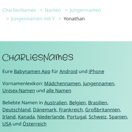
CharliesNames
Namen
Jungennamen
Jungennamen mit Y
Yonathan
Eure
Babynamen App
für
Android
und
iPhone
Vornamenlexikon:
Mädchennamen
,
Jungennamen
,
Unisex-Namen
und
alle Namen
Beliebte Namen in
Australien
,
Belgien
,
Brasilien
,
Deutschland
,
Dänemark
,
Frankreich
,
Großbritannien
,
Irland
,
Kanada
,
Niederlande
,
Portugal
,
Schweiz
,
Spanien
,
USA
und
Österreich