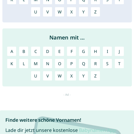
U
V
W
X
Y
Z
Namen mit ...
A
B
C
D
E
F
G
H
I
J
K
L
M
N
O
P
Q
R
S
T
U
V
W
X
Y
Z
Finde weitere schöne Vornamen!
Lade dir jetzt unsere kostenlose
Babynamen App