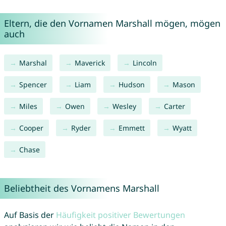
Eltern, die den Vornamen Marshall mögen, mögen
auch
Marshal
Maverick
Lincoln
Spencer
Liam
Hudson
Mason
Miles
Owen
Wesley
Carter
Cooper
Ryder
Emmett
Wyatt
Chase
Beliebtheit des Vornamens Marshall
Auf Basis der
Häufigkeit positiver Bewertungen