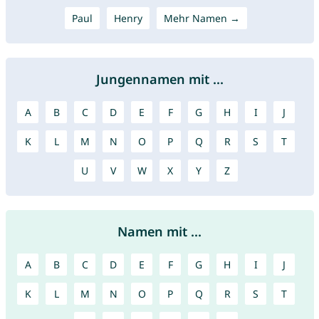
Paul
Henry
Mehr Namen →
Jungennamen mit ...
A
B
C
D
E
F
G
H
I
J
K
L
M
N
O
P
Q
R
S
T
U
V
W
X
Y
Z
Namen mit ...
A
B
C
D
E
F
G
H
I
J
K
L
M
N
O
P
Q
R
S
T