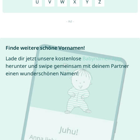
U
V
W
X
Y
Z
Finde weitere schöne Vornamen!
Lade dir jetzt unsere kostenlose
Babynamen App
herunter und swipe gemeinsam mit deinem Partner
einen wunderschönen Namen!