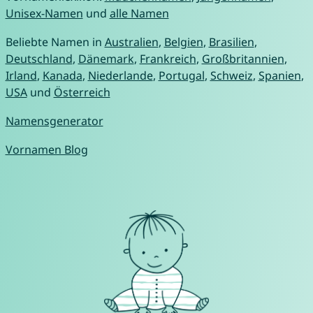
Unisex-Namen
und
alle Namen
Beliebte Namen in
Australien
,
Belgien
,
Brasilien
,
Deutschland
,
Dänemark
,
Frankreich
,
Großbritannien
,
Irland
,
Kanada
,
Niederlande
,
Portugal
,
Schweiz
,
Spanien
,
USA
und
Österreich
Namensgenerator
Vornamen Blog