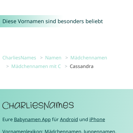
Diese Vornamen sind besonders beliebt
CharliesNames
Namen
Mädchennamen
Mädchennamen mit C
Cassandra
Eure
Babynamen App
für
Android
und
iPhone
Vornamenlexikon:
Mädchennamen
,
Jungennamen
,