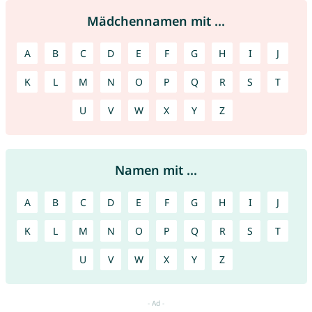
Mädchennamen mit ...
A
B
C
D
E
F
G
H
I
J
K
L
M
N
O
P
Q
R
S
T
U
V
W
X
Y
Z
Namen mit ...
A
B
C
D
E
F
G
H
I
J
K
L
M
N
O
P
Q
R
S
T
U
V
W
X
Y
Z