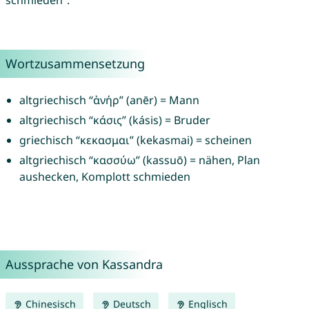
schmieden”.
Wortzusammensetzung
altgriechisch “ἀνήρ” (anēr) = Mann
altgriechisch “κάσις” (kásis) = Bruder
griechisch “κεκασμαι” (kekasmai) = scheinen
altgriechisch “κασσύω” (kassuō) = nähen, Plan
aushecken, Komplott schmieden
Aussprache von Kassandra
Chinesisch
Deutsch
Englisch