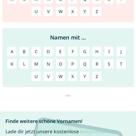
U
V
W
X
Y
Z
Namen mit ...
A
B
C
D
E
F
G
H
I
J
K
L
M
N
O
P
Q
R
S
T
U
V
W
X
Y
Z
Finde weitere schöne Vornamen!
Lade dir jetzt unsere kostenlose
Babynamen App