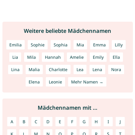
Weitere beliebte Mädchennamen
Emilia
Sophie
Sophia
Mia
Emma
Lilly
Lia
Mila
Hannah
Amelie
Emily
Ella
Lina
Malia
Charlotte
Lea
Lena
Nora
Elena
Leonie
Mehr Namen →
Mädchennamen mit ...
A
B
C
D
E
F
G
H
I
J
K
L
M
N
O
P
Q
R
S
T