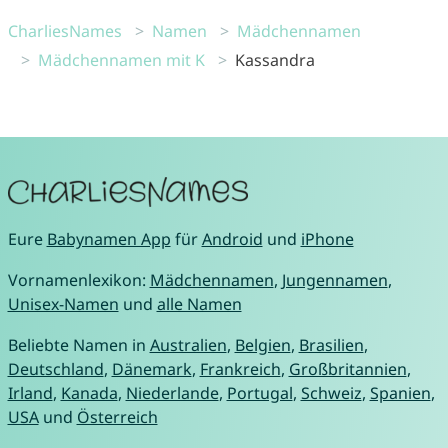
CharliesNames
Namen
Mädchennamen
Mädchennamen mit K
Kassandra
Eure
Babynamen App
für
Android
und
iPhone
Vornamenlexikon:
Mädchennamen
,
Jungennamen
,
Unisex-Namen
und
alle Namen
Beliebte Namen in
Australien
,
Belgien
,
Brasilien
,
Deutschland
,
Dänemark
,
Frankreich
,
Großbritannien
,
Irland
,
Kanada
,
Niederlande
,
Portugal
,
Schweiz
,
Spanien
,
USA
und
Österreich