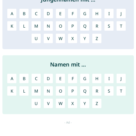
A
B
C
D
E
F
G
H
I
J
K
L
M
N
O
P
Q
R
S
T
U
V
W
X
Y
Z
Namen mit ...
A
B
C
D
E
F
G
H
I
J
K
L
M
N
O
P
Q
R
S
T
U
V
W
X
Y
Z