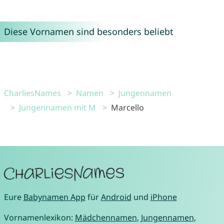
Diese Vornamen sind besonders beliebt
CharliesNames
Namen
Jungennamen
Jungennamen mit M
Marcello
Eure
Babynamen App
für
Android
und
iPhone
Vornamenlexikon:
Mädchennamen
,
Jungennamen
,