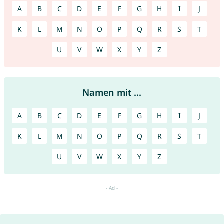
A
B
C
D
E
F
G
H
I
J
K
L
M
N
O
P
Q
R
S
T
U
V
W
X
Y
Z
Namen mit ...
A
B
C
D
E
F
G
H
I
J
K
L
M
N
O
P
Q
R
S
T
U
V
W
X
Y
Z