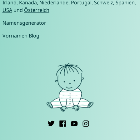
Irland
,
Kanada
,
Niederlande
,
Portugal
,
Schweiz
,
Spanien
,
USA
und
Österreich
Namensgenerator
Vornamen Blog