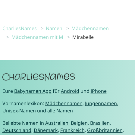
CharliesNames
Namen
Mädchennamen
Mädchennamen mit M
Mirabelle
Eure
Babynamen App
für
Android
und
iPhone
Vornamenlexikon:
Mädchennamen
,
Jungennamen
,
Unisex-Namen
und
alle Namen
Beliebte Namen in
Australien
,
Belgien
,
Brasilien
,
Deutschland
,
Dänemark
,
Frankreich
,
Großbritannien
,