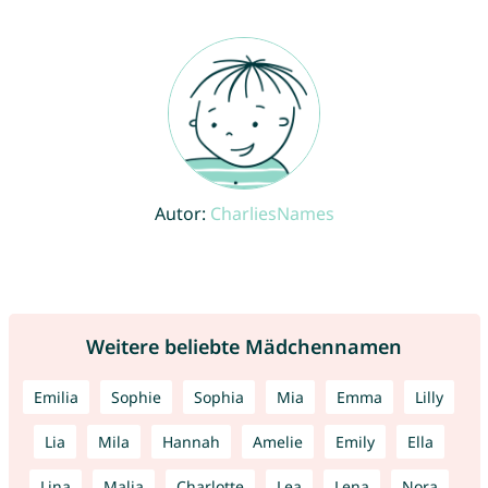
Autor:
CharliesNames
Weitere beliebte Mädchennamen
Emilia
Sophie
Sophia
Mia
Emma
Lilly
Lia
Mila
Hannah
Amelie
Emily
Ella
Lina
Malia
Charlotte
Lea
Lena
Nora