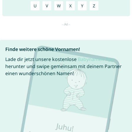
U
V
W
X
Y
Z
Finde weitere schöne Vornamen!
Lade dir jetzt unsere kostenlose
Babynamen App
herunter und swipe gemeinsam mit deinem Partner
einen wunderschönen Namen!