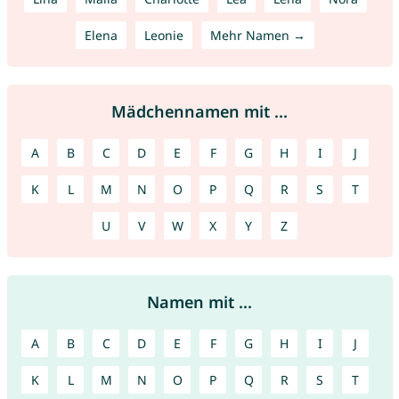
Elena
Leonie
Mehr Namen →
Mädchennamen mit ...
A
B
C
D
E
F
G
H
I
J
K
L
M
N
O
P
Q
R
S
T
U
V
W
X
Y
Z
Namen mit ...
A
B
C
D
E
F
G
H
I
J
K
L
M
N
O
P
Q
R
S
T