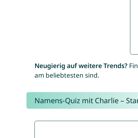
Neugierig auf weitere Trends?
Fin
am beliebtesten sind.
Namens-Quiz mit Charlie – Start