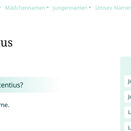
Mädchennamen
Jungennamen
Unisex-Name
ius
.
entius?
J
ame.