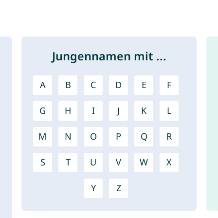
Jungennamen mit ...
A
B
C
D
E
F
G
H
I
J
K
L
M
N
O
P
Q
R
S
T
U
V
W
X
Y
Z