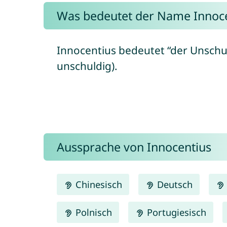
Was bedeutet der Name Innoce
Innocentius bedeutet “der Unschul
unschuldig).
Aussprache von Innocentius
Chinesisch
Deutsch
Polnisch
Portugiesisch