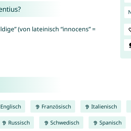
ntius?
N
dige” (von lateinisch “innocens” =
Englisch
Französisch
Italienisch
Russisch
Schwedisch
Spanisch