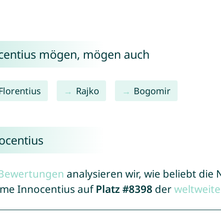
ocentius mögen, mögen auch
Florentius
Rajko
Bogomir
ocentius
r Bewertungen
analysieren wir, wie beliebt di
Name Innocentius auf
Platz #8398
der
weltweit