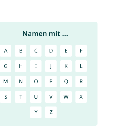
Namen mit ...
A
B
C
D
E
F
G
H
I
J
K
L
M
N
O
P
Q
R
S
T
U
V
W
X
Y
Z