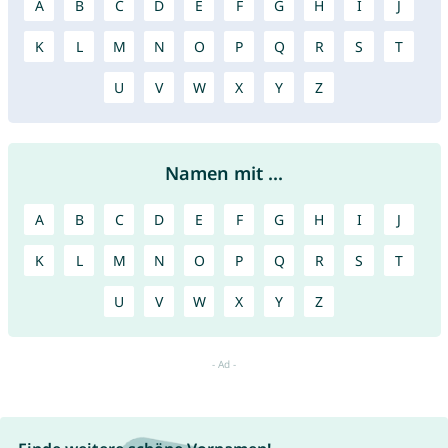
A
B
C
D
E
F
G
H
I
J
K
L
M
N
O
P
Q
R
S
T
U
V
W
X
Y
Z
Namen mit ...
A
B
C
D
E
F
G
H
I
J
K
L
M
N
O
P
Q
R
S
T
U
V
W
X
Y
Z