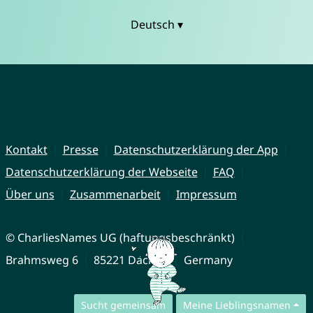
Deutsch ▾
Kontakt
Presse
Datenschutzerklärung der App
Datenschutzerklärung der Webseite
FAQ
Über uns
Zusammenarbeit
Impressum
© CharliesNames UG (haftungsbeschränkt)
Brahmsweg 6
85221 Dachau
Germany
Sucht gemeinsam
Meine Lieblingsnamen