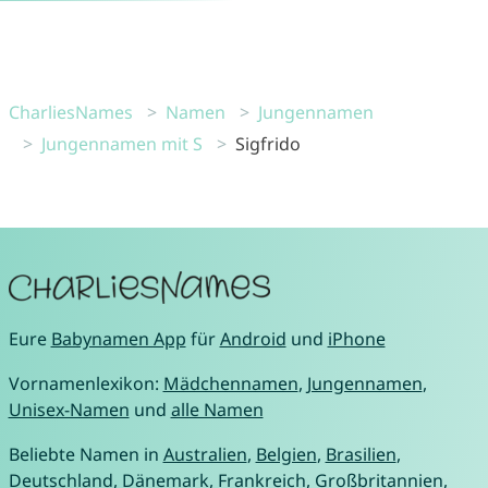
CharliesNames
Namen
Jungennamen
Jungennamen mit S
Sigfrido
Eure
Babynamen App
für
Android
und
iPhone
Vornamenlexikon:
Mädchennamen
,
Jungennamen
,
Unisex-Namen
und
alle Namen
Beliebte Namen in
Australien
,
Belgien
,
Brasilien
,
Deutschland
,
Dänemark
,
Frankreich
,
Großbritannien
,