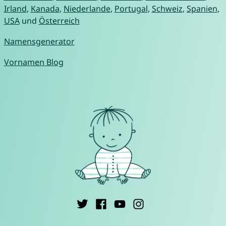
Irland
,
Kanada
,
Niederlande
,
Portugal
,
Schweiz
,
Spanien
,
USA
und
Österreich
Namensgenerator
Vornamen Blog