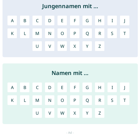
Jungennamen mit ...
A
B
C
D
E
F
G
H
I
J
K
L
M
N
O
P
Q
R
S
T
U
V
W
X
Y
Z
Namen mit ...
A
B
C
D
E
F
G
H
I
J
K
L
M
N
O
P
Q
R
S
T
U
V
W
X
Y
Z