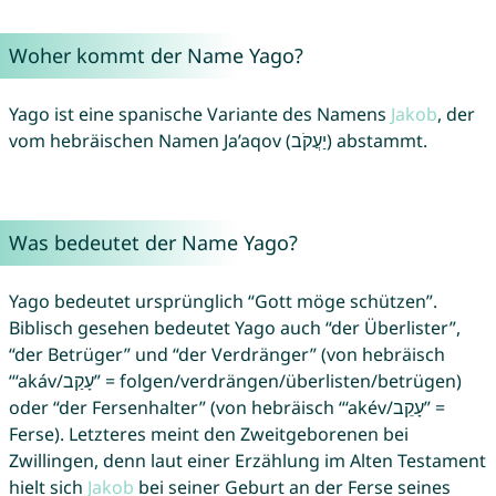
Woher kommt der Name Yago?
Yago ist eine spanische Variante des Namens
Jakob
, der
vom hebräischen Namen Ja’aqov (יַעֲקֹב) abstammt.
Was bedeutet der Name Yago?
Yago bedeutet ursprünglich “Gott möge schützen”.
Biblisch gesehen bedeutet Yago auch “der Überlister”,
“der Betrüger” und “der Verdränger” (von hebräisch
“‘akáv/עָקַב” = folgen/verdrängen/überlisten/betrügen)
oder “der Fersenhalter” (von hebräisch “‘akév/עָקֵב” =
Ferse). Letzteres meint den Zweitgeborenen bei
Zwillingen, denn laut einer Erzählung im Alten Testament
hielt sich
Jakob
bei seiner Geburt an der Ferse seines