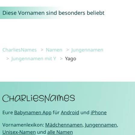
Diese Vornamen sind besonders beliebt
CharliesNames
Namen
Jungennamen
Jungennamen mit Y
Yago
Eure
Babynamen App
für
Android
und
iPhone
Vornamenlexikon:
Mädchennamen
,
Jungennamen
,
Unisex-Namen
und
alle Namen