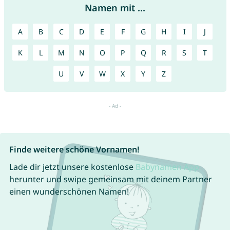
Namen mit ...
A
B
C
D
E
F
G
H
I
J
K
L
M
N
O
P
Q
R
S
T
U
V
W
X
Y
Z
Finde weitere schöne Vornamen!
Lade dir jetzt unsere kostenlose
Babynamen App
herunter und swipe gemeinsam mit deinem Partner
einen wunderschönen Namen!