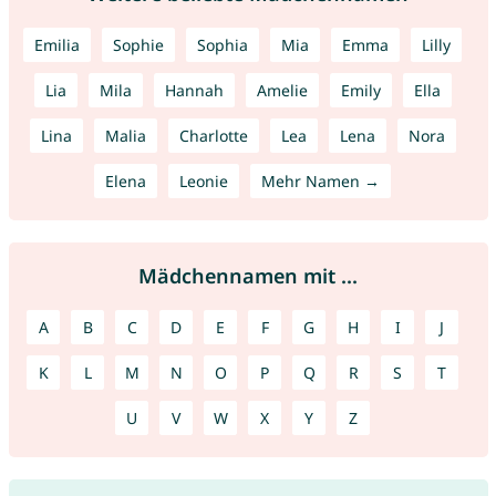
Emilia
Sophie
Sophia
Mia
Emma
Lilly
Lia
Mila
Hannah
Amelie
Emily
Ella
Lina
Malia
Charlotte
Lea
Lena
Nora
Elena
Leonie
Mehr Namen →
Mädchennamen mit ...
A
B
C
D
E
F
G
H
I
J
K
L
M
N
O
P
Q
R
S
T
U
V
W
X
Y
Z