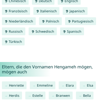
Chinesisch
Deutsch
Englisch
Französisch
Italienisch
Japanisch
Niederländisch
Polnisch
Portugiesisch
Russisch
Schwedisch
Spanisch
Türkisch
Eltern, die den Vornamen Hengameh mögen,
mögen auch
Henriette
Emmeline
Elara
Elsa
Herdis
Estelle
Branwen
Bella