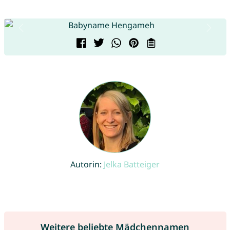
Autorin:
Jelka Batteiger
Weitere beliebte Mädchennamen