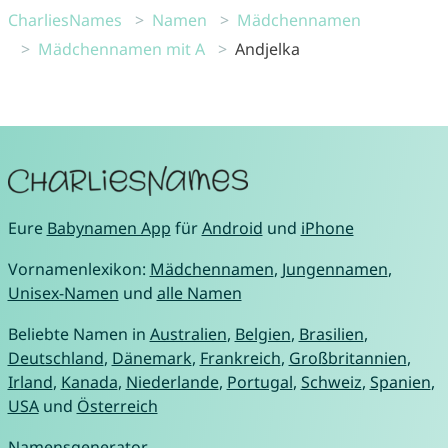
CharliesNames
Namen
Mädchennamen
Mädchennamen mit A
Andjelka
Eure
Babynamen App
für
Android
und
iPhone
Vornamenlexikon:
Mädchennamen
,
Jungennamen
,
Unisex-Namen
und
alle Namen
Beliebte Namen in
Australien
,
Belgien
,
Brasilien
,
Deutschland
,
Dänemark
,
Frankreich
,
Großbritannien
,
Irland
,
Kanada
,
Niederlande
,
Portugal
,
Schweiz
,
Spanien
,
USA
und
Österreich
Namensgenerator