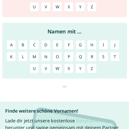
U
V
W
X
Y
Z
Namen mit ...
A
B
C
D
E
F
G
H
I
J
K
L
M
N
O
P
Q
R
S
T
U
V
W
X
Y
Z
Finde weitere schöne Vornamen!
Lade dir jetzt unsere kostenlose
Babynamen App
herunter und swipe gemeinsam mit deinem Partner