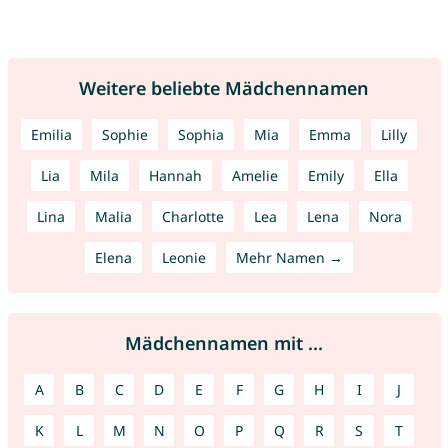
Weitere beliebte Mädchennamen
Emilia
Sophie
Sophia
Mia
Emma
Lilly
Lia
Mila
Hannah
Amelie
Emily
Ella
Lina
Malia
Charlotte
Lea
Lena
Nora
Elena
Leonie
Mehr Namen →
Mädchennamen mit ...
A
B
C
D
E
F
G
H
I
J
K
L
M
N
O
P
Q
R
S
T