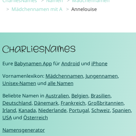
CharliesNames
Namen
Mädchennamen
Mädchennamen mit A
Annelouise
Eure
Babynamen App
für
Android
und
iPhone
Vornamenlexikon:
Mädchennamen
,
Jungennamen
,
Unisex-Namen
und
alle Namen
Beliebte Namen in
Australien
,
Belgien
,
Brasilien
,
Deutschland
,
Dänemark
,
Frankreich
,
Großbritannien
,
Irland
,
Kanada
,
Niederlande
,
Portugal
,
Schweiz
,
Spanien
,
USA
und
Österreich
Namensgenerator