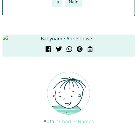
Ja
Nein
Autor:
CharliesNames