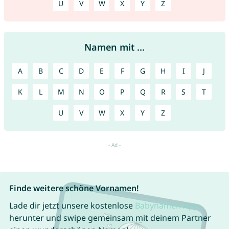
U
V
W
X
Y
Z
Namen mit ...
A
B
C
D
E
F
G
H
I
J
K
L
M
N
O
P
Q
R
S
T
U
V
W
X
Y
Z
Finde weitere schöne Vornamen!
Lade dir jetzt unsere kostenlose
Babynamen App
herunter und swipe gemeinsam mit deinem Partner