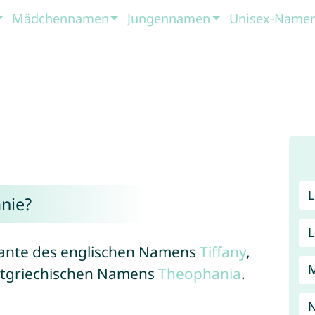
Mädchennamen
Jungennamen
Unisex-Name
nie?
riante des englischen Namens
Tiffany
,
 altgriechischen Namens
Theophania
.
N