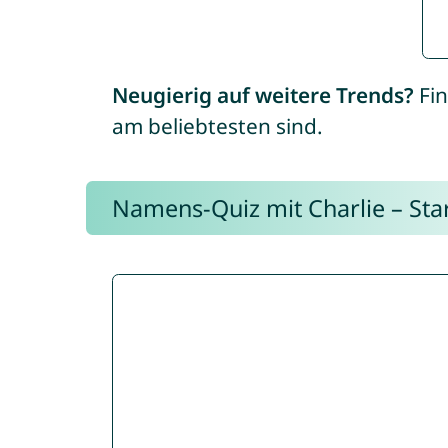
Neugierig auf weitere Trends?
Fin
am beliebtesten sind.
Namens-Quiz mit Charlie – Start