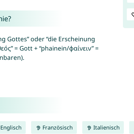
nie?
ng Gottes” oder “die Erscheinung
θεός” = Gott + “phainein/φαίνειν” =
enbaren).
Englisch
Französisch
Italienisch