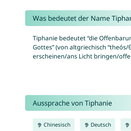
Was bedeutet der Name Tipha
Tiphanie bedeutet “die Offenbaru
Gottes” (von altgriechisch “theós/
erscheinen/ans Licht bringen/off
Aussprache von Tiphanie
Chinesisch
Deutsch