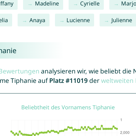
iffany
Madeline
Cyrielle
Marjo
lia
Anaya
Lucienne
Julienne
hanie
r Bewertungen
analysieren wir, wie beliebt di
ame Tiphanie auf
Platz #11019
der
weltweiten