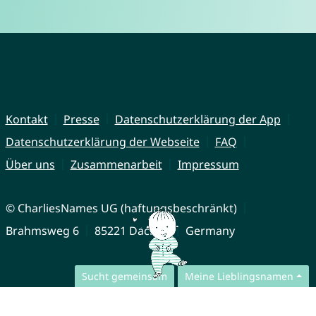
Kontakt
Presse
Datenschutzerklärung der App
Datenschutzerklärung der Webseite
FAQ
Über uns
Zusammenarbeit
Impressum
© CharliesNames UG (haftungsbeschränkt)
Brahmsweg 6
85221 Dachau
Germany
Sucht gemeinsam
Meine Lieblingsnamen