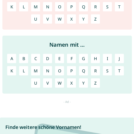
K
L
M
N
O
P
Q
R
S
T
U
V
W
X
Y
Z
Namen mit ...
A
B
C
D
E
F
G
H
I
J
K
L
M
N
O
P
Q
R
S
T
U
V
W
X
Y
Z
Finde weitere schöne Vornamen!