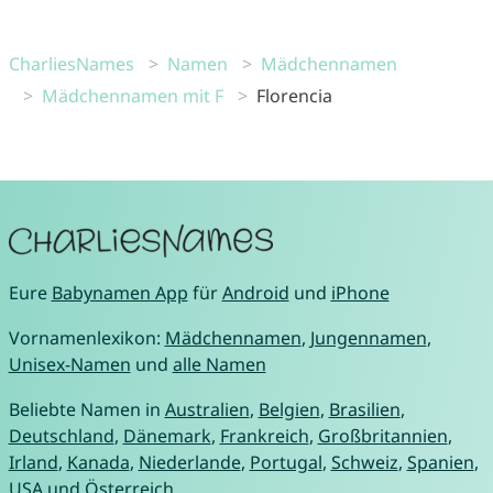
CharliesNames
Namen
Mädchennamen
Mädchennamen mit F
Florencia
Eure
Babynamen App
für
Android
und
iPhone
Vornamenlexikon:
Mädchennamen
,
Jungennamen
,
Unisex-Namen
und
alle Namen
Beliebte Namen in
Australien
,
Belgien
,
Brasilien
,
Deutschland
,
Dänemark
,
Frankreich
,
Großbritannien
,
Irland
,
Kanada
,
Niederlande
,
Portugal
,
Schweiz
,
Spanien
,
USA
und
Österreich