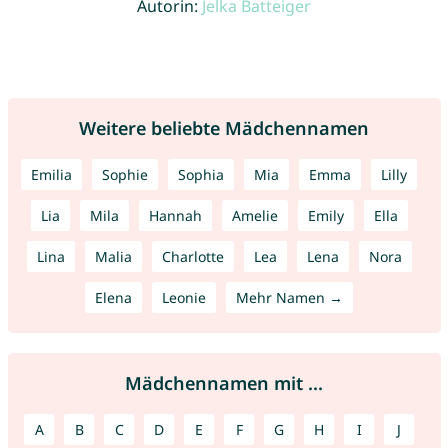
Autorin:
Jelka Batteiger
Weitere beliebte Mädchennamen
Emilia
Sophie
Sophia
Mia
Emma
Lilly
Lia
Mila
Hannah
Amelie
Emily
Ella
Lina
Malia
Charlotte
Lea
Lena
Nora
Elena
Leonie
Mehr Namen →
Mädchennamen mit ...
A
B
C
D
E
F
G
H
I
J