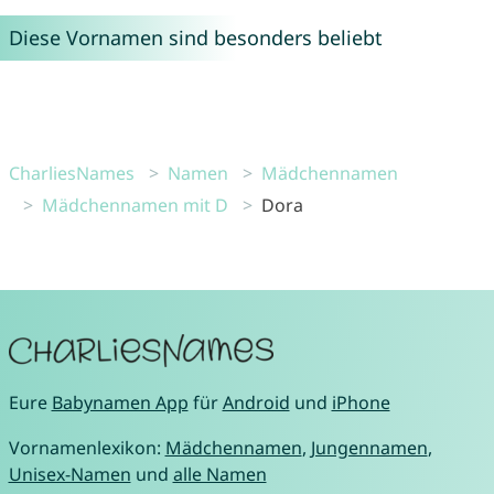
Diese Vornamen sind besonders beliebt
CharliesNames
Namen
Mädchennamen
Mädchennamen mit D
Dora
Eure
Babynamen App
für
Android
und
iPhone
Vornamenlexikon:
Mädchennamen
,
Jungennamen
,
Unisex-Namen
und
alle Namen