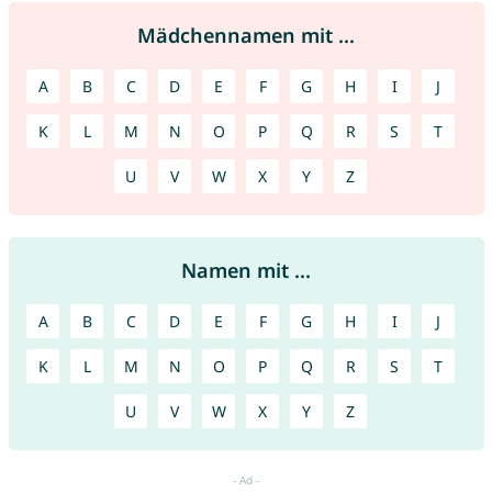
Mädchennamen mit ...
A
B
C
D
E
F
G
H
I
J
K
L
M
N
O
P
Q
R
S
T
U
V
W
X
Y
Z
Namen mit ...
A
B
C
D
E
F
G
H
I
J
K
L
M
N
O
P
Q
R
S
T
U
V
W
X
Y
Z