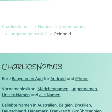
CharliesNames
Namen
Jungennamen
Jungennamen mit R
Reinhold
Eure
Babynamen App
für
Android
und
iPhone
Vornamenlexikon:
Mädchennamen
,
Jungennamen
,
Unisex-Namen
und
alle Namen
Beliebte Namen in
Australien
,
Belgien
,
Brasilien
,
Deutschland
,
Dänemark
,
Frankreich
,
Großbritannien
,