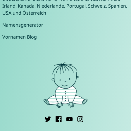
Irland
,
Kanada
,
Niederlande
,
Portugal
,
Schweiz
,
Spanien
,
USA
und
Österreich
Namensgenerator
Vornamen Blog