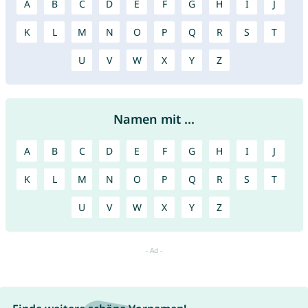
A
B
C
D
E
F
G
H
I
J
K
L
M
N
O
P
Q
R
S
T
U
V
W
X
Y
Z
Namen mit ...
A
B
C
D
E
F
G
H
I
J
K
L
M
N
O
P
Q
R
S
T
U
V
W
X
Y
Z