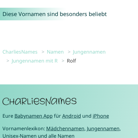
Diese Vornamen sind besonders beliebt
CharliesNames
Namen
Jungennamen
Jungennamen mit R
Rolf
Eure
Babynamen App
für
Android
und
iPhone
Vornamenlexikon:
Mädchennamen
,
Jungennamen
,
Unisex-Namen
und
alle Namen