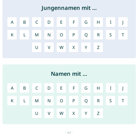
Jungennamen mit ...
A
B
C
D
E
F
G
H
I
J
K
L
M
N
O
P
Q
R
S
T
U
V
W
X
Y
Z
Namen mit ...
A
B
C
D
E
F
G
H
I
J
K
L
M
N
O
P
Q
R
S
T
U
V
W
X
Y
Z