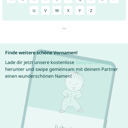
U
V
W
X
Y
Z
Finde weitere schöne Vornamen!
Lade dir jetzt unsere kostenlose
Babynamen App
herunter und swipe gemeinsam mit deinem Partner
einen wunderschönen Namen!