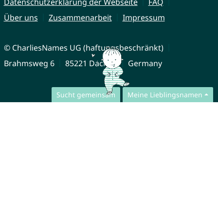
Datenschutzerklärung der Webseite
FAQ
Über uns
Zusammenarbeit
Impressum
© CharliesNames UG (haftungsbeschränkt)
Brahmsweg 6
85221 Dachau
Germany
Sucht gemeinsam
Meine Lieblingsnamen