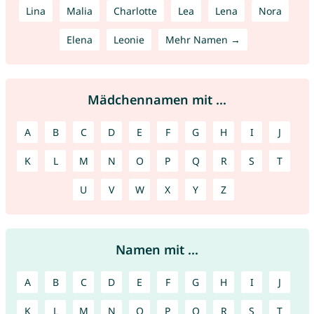
Lina
Malia
Charlotte
Lea
Lena
Nora
Elena
Leonie
Mehr Namen →
Mädchennamen mit ...
A
B
C
D
E
F
G
H
I
J
K
L
M
N
O
P
Q
R
S
T
U
V
W
X
Y
Z
Namen mit ...
A
B
C
D
E
F
G
H
I
J
K
L
M
N
O
P
Q
R
S
T