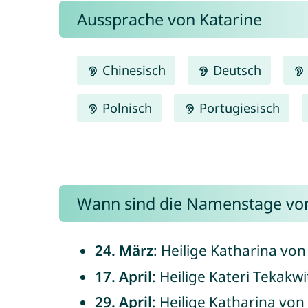
Aussprache von Katarine
Chinesisch
Deutsch
Polnisch
Portugiesisch
Wann sind die Namenstage von
24. März
: Heilige Katharina vo
17. April
: Heilige Kateri Tekakw
29. April
: Heilige Katharina von