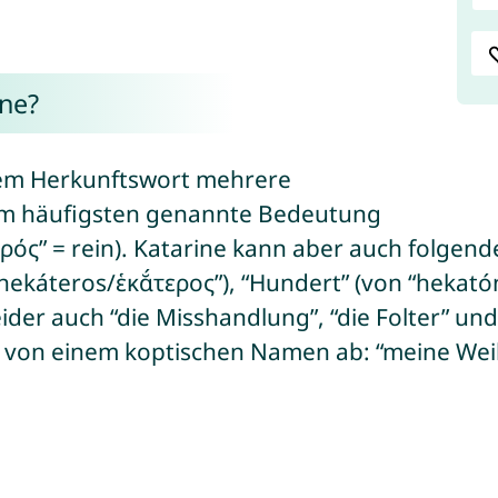
ne?
chem Herkunftswort mehrere
am häufigsten genannte Bedeutung
θᾰρός” = rein). Katarine kann aber auch folge
“hekáteros/ἑκᾰ́τερος”), “Hundert” (von “hekatón
ider auch “die Misshandlung”, “die Folter” und “
ch von einem koptischen Namen ab: “meine We