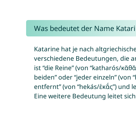
Was bedeutet der Name Katari
Katarine hat je nach altgriechis
verschiedene Bedeutungen, die 
ist “die Reine” (von “katharós/κᾰ
beiden” oder “jeder einzeln” (von 
entfernt” (von “hekás/ἑκᾰ́ς”) und le
Eine weitere Bedeutung leitet si