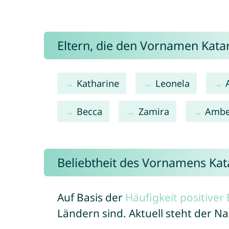
Eltern, die den Vornamen Kat
Katharine
Leonela
Becca
Zamira
Ambe
Beliebtheit des Vornamens Kat
Auf Basis der
Häufigkeit positive
Ländern sind. Aktuell steht der N