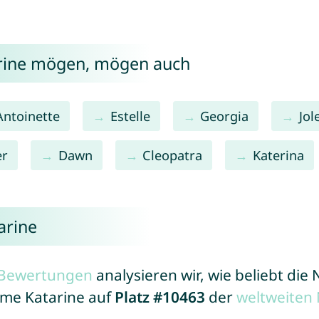
arine mögen, mögen auch
Antoinette
Estelle
Georgia
Jol
r
Dawn
Cleopatra
Katerina
arine
r Bewertungen
analysieren wir, wie beliebt di
ame Katarine auf
Platz #10463
der
weltweiten