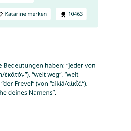
Katarine merken
10463
nde Bedeutungen haben: “jeder von
/ἑκᾰτόν”), “weit weg”, “weit
der Frevel” (von “aikíā/αἰκῐ́ᾱ”).
ihe deines Namens”.