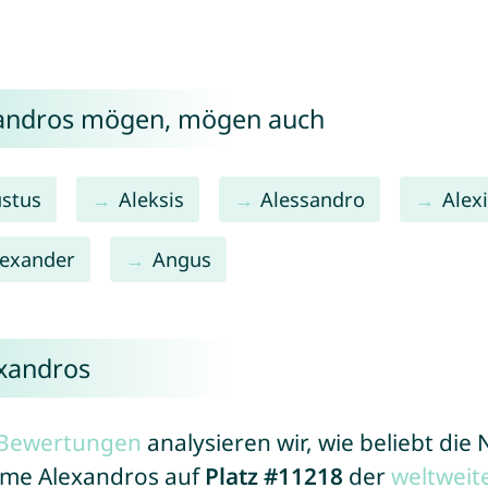
xandros mögen, mögen auch
stus
Aleksis
Alessandro
Alex
lexander
Angus
exandros
r Bewertungen
analysieren wir, wie beliebt di
Name Alexandros auf
Platz #11218
der
weltweit