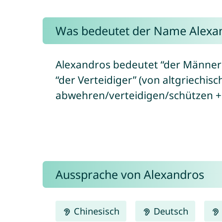
Was bedeutet der Name Alexa
Alexandros bedeutet “der Männer
“der Verteidiger” (von altgriechisc
abwehren/verteidigen/schützen +
Aussprache von Alexandros
Chinesisch
Deutsch