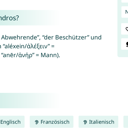
ndros?
 Abwehrende”, “der Beschützer” und
h “aléxein/ἀλέξειν” =
 “anēr/ἀνήρ” = Mann).
Englisch
Französisch
Italienisch