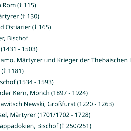
n Rom († 115)
rtyrer († 130)
d Ostiarier († 165)
r, Bischof
 (1431 - 1503)
gamo, Märtyrer und Krieger der Thebäischen 
 († 1181)
ischof (1534 - 1593)
nder Kern, Mönch (1897 - 1924)
lawitsch Newski, Großfürst (1220 - 1263)
sel, Märtyrer (1701/1702 - 1728)
appadokien, Bischof († 250/251)