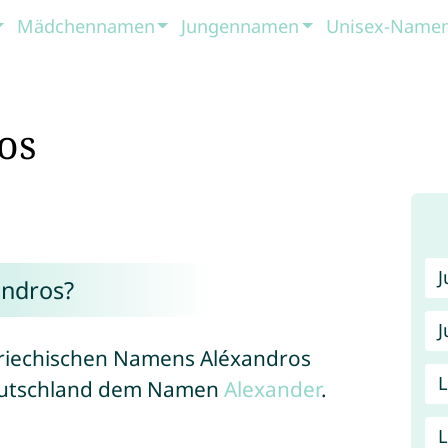
Mädchennamen
Jungennamen
Unisex-Name
os
ndros?
J
 griechischen Namens Aléxandros
Deutschland dem Namen
Alexander
.