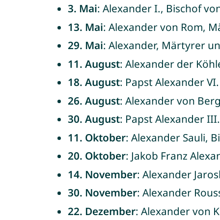
3. Mai
: Alexander I., Bischof vo
13. Mai
: Alexander von Rom, Mä
29. Mai
: Alexander, Märtyrer un
11. August
: Alexander der Köhle
18. August
: Papst Alexander VI.
26. August
: Alexander von Ber
30. August
: Papst Alexander III.
11. Oktober
: Alexander Sauli, B
20. Oktober
: Jakob Franz Alexa
14. November
: Alexander Jaros
30. November
: Alexander Rous
22. Dezember
: Alexander von K