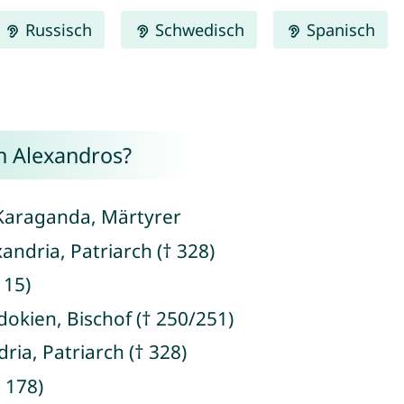
Russisch
Schwedisch
Spanisch
n Alexandros?
 Karaganda, Märtyrer
andria, Patriarch († 328)
115)
okien, Bischof († 250/251)
ria, Patriarch († 328)
 178)