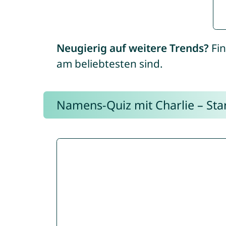
Neugierig auf weitere Trends?
Fin
am beliebtesten sind.
Namens-Quiz mit Charlie – Start