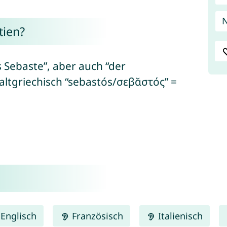
N
tien?
 Sebaste”, aber auch “der
altgriechisch “sebastós/σεβᾰστός” =
Englisch
Französisch
Italienisch