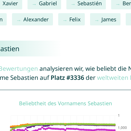
Xavier
Gabriel
Sebastién
Be
n
Alexander
Felix
James
astien
r Bewertungen
analysieren wir, wie beliebt di
ame Sebastien auf
Platz #3336
der
weltweiten