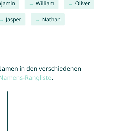
njamin
William
Oliver
Jasper
Nathan
e Namen in den verschiedenen
 Namens-Rangliste
.