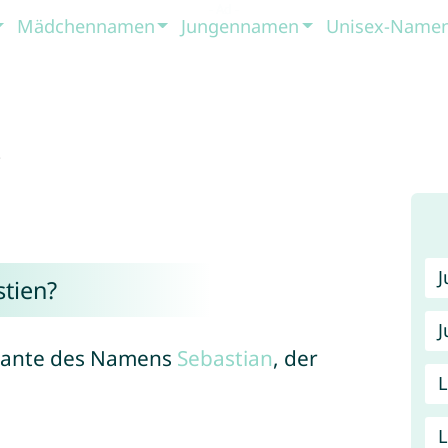
Mädchennamen
Jungennamen
Unisex-Name
n
tien?
J
ariante des Namens
Sebastian
, der