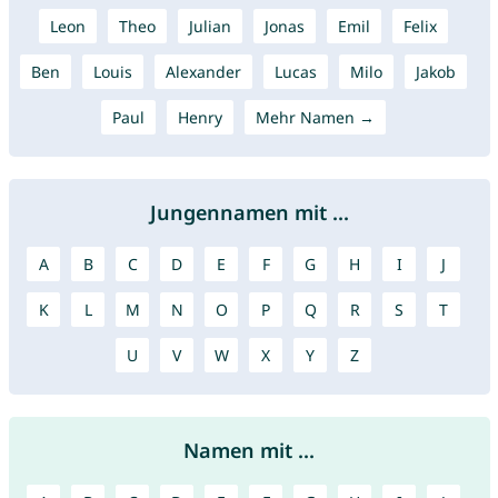
Leon
Theo
Julian
Jonas
Emil
Felix
Ben
Louis
Alexander
Lucas
Milo
Jakob
Paul
Henry
Mehr Namen →
Jungennamen mit ...
A
B
C
D
E
F
G
H
I
J
K
L
M
N
O
P
Q
R
S
T
U
V
W
X
Y
Z
Namen mit ...