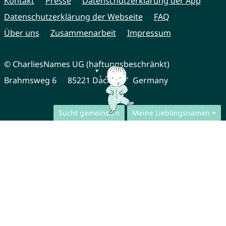
Kontakt
Presse
Datenschutzerklärung der App
Datenschutzerklärung der Webseite
FAQ
Über uns
Zusammenarbeit
Impressum
© CharliesNames UG (haftungsbeschränkt)
Brahmsweg 6
85221 Dachau
Germany
Sucht gemeinsam
Meine Lieblingsnamen