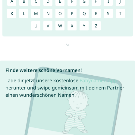
A
B
C
D
E
F
G
H
I
J
K
L
M
N
O
P
Q
R
S
T
U
V
W
X
Y
Z
Finde weitere schöne Vornamen!
Lade dir jetzt unsere kostenlose
Babynamen App
herunter und swipe gemeinsam mit deinem Partner
einen wunderschönen Namen!