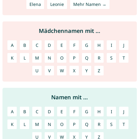
Elena
Leonie
Mehr Namen →
Mädchennamen mit ...
A
B
C
D
E
F
G
H
I
J
K
L
M
N
O
P
Q
R
S
T
U
V
W
X
Y
Z
Namen mit ...
A
B
C
D
E
F
G
H
I
J
K
L
M
N
O
P
Q
R
S
T
U
V
W
X
Y
Z