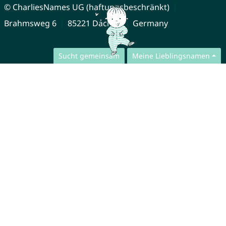
© CharliesNames UG (haftungsbeschränkt)
Brahmsweg 6
85221 Dachau
Germany
Sucht gemeinsam
Meine Lieblingsnamen