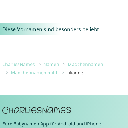
Diese Vornamen sind besonders beliebt
CharliesNames
Namen
Mädchennamen
Mädchennamen mit L
Lilianne
Eure
Babynamen App
für
Android
und
iPhone