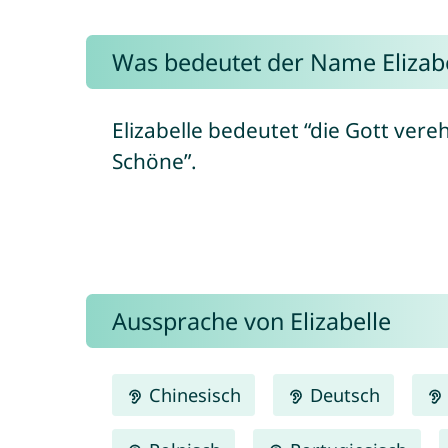
Was bedeutet der Name Elizabe
Elizabelle bedeutet “die Gott verehr
Schöne”.
Aussprache von Elizabelle
Chinesisch
Deutsch