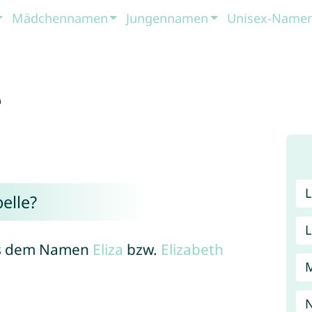
Mädchennamen
Jungennamen
Unisex-Name
e
elle?
aus dem Namen
Eliza
bzw.
Elizabeth
N