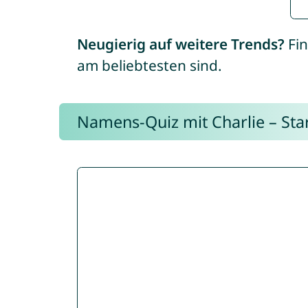
Neugierig auf weitere Trends?
Fin
am beliebtesten sind.
Namens-Quiz mit Charlie – Start