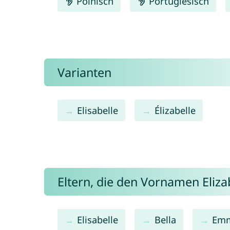
Polnisch
Portugiesisch
Varianten
Elisabelle
Élizabelle
Eltern, die den Vornamen Eliz
Elisabelle
Bella
Em