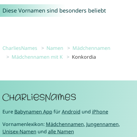
Diese Vornamen sind besonders beliebt
CharliesNames
Namen
Mädchennamen
Mädchennamen mit K
Konkordia
Eure
Babynamen App
für
Android
und
iPhone
Vornamenlexikon:
Mädchennamen
,
Jungennamen
,
Unisex-Namen
und
alle Namen