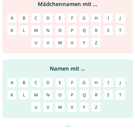
Mädchennamen mit ...
A
B
C
D
E
F
G
H
I
J
K
L
M
N
O
P
Q
R
S
T
U
V
W
X
Y
Z
Namen mit ...
A
B
C
D
E
F
G
H
I
J
K
L
M
N
O
P
Q
R
S
T
U
V
W
X
Y
Z