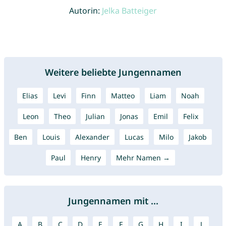
Autorin:
Jelka Batteiger
Weitere beliebte Jungennamen
Elias
Levi
Finn
Matteo
Liam
Noah
Leon
Theo
Julian
Jonas
Emil
Felix
Ben
Louis
Alexander
Lucas
Milo
Jakob
Paul
Henry
Mehr Namen →
Jungennamen mit ...
A
B
C
D
E
F
G
H
I
J