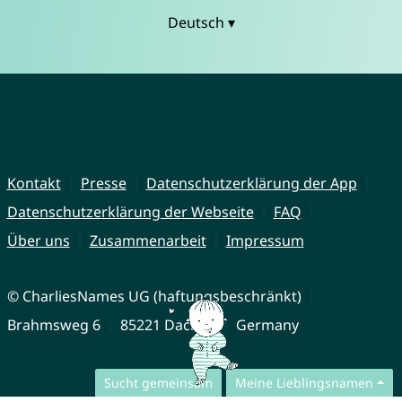
Deutsch ▾
Kontakt
Presse
Datenschutzerklärung der App
Datenschutzerklärung der Webseite
FAQ
Über uns
Zusammenarbeit
Impressum
© CharliesNames UG (haftungsbeschränkt)
Brahmsweg 6
85221 Dachau
Germany
Sucht gemeinsam
Meine Lieblingsnamen