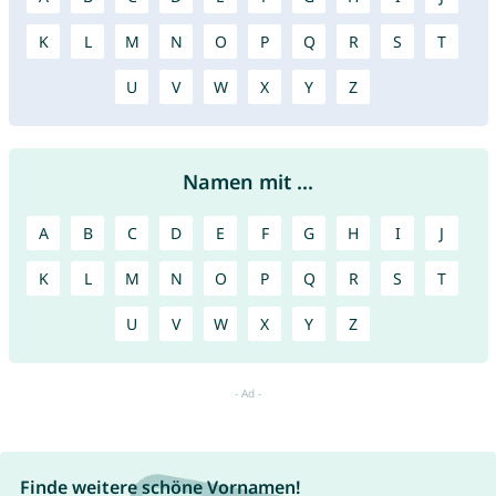
K
L
M
N
O
P
Q
R
S
T
U
V
W
X
Y
Z
Namen mit ...
A
B
C
D
E
F
G
H
I
J
K
L
M
N
O
P
Q
R
S
T
U
V
W
X
Y
Z
Finde weitere schöne Vornamen!