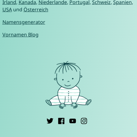
Irland
,
Kanada
,
Niederlande
,
Portugal
,
Schweiz
,
Spanien
,
USA
und
Österreich
Namensgenerator
Vornamen Blog