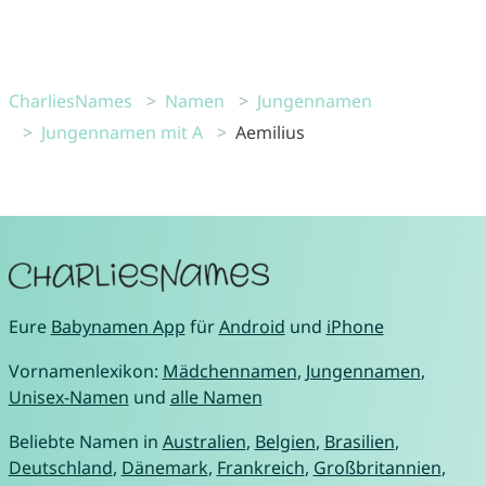
CharliesNames
Namen
Jungennamen
Jungennamen mit A
Aemilius
Eure
Babynamen App
für
Android
und
iPhone
Vornamenlexikon:
Mädchennamen
,
Jungennamen
,
Unisex-Namen
und
alle Namen
Beliebte Namen in
Australien
,
Belgien
,
Brasilien
,
Deutschland
,
Dänemark
,
Frankreich
,
Großbritannien
,