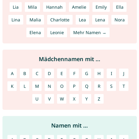
Lia
Mila
Hannah
Amelie
Emily
Ella
Lina
Malia
Charlotte
Lea
Lena
Nora
Elena
Leonie
Mehr Namen →
Mädchennamen mit ...
A
B
C
D
E
F
G
H
I
J
K
L
M
N
O
P
Q
R
S
T
U
V
W
X
Y
Z
Namen mit ...