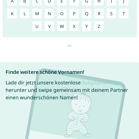
A
B
C
D
E
F
G
H
I
J
K
L
M
N
O
P
Q
R
S
T
U
V
W
X
Y
Z
Finde weitere schöne Vornamen!
Lade dir jetzt unsere kostenlose
Babynamen App
herunter und swipe gemeinsam mit deinem Partner
einen wunderschönen Namen!