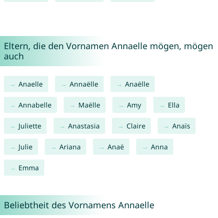
Eltern, die den Vornamen Annaelle mögen, mögen
auch
Anaelle
Annaëlle
Anaëlle
Annabelle
Maëlle
Amy
Ella
Juliette
Anastasia
Claire
Anaïs
Julie
Ariana
Anaë
Anna
Emma
Beliebtheit des Vornamens Annaelle