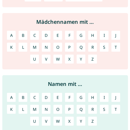
Mädchennamen mit ...
A
B
C
D
E
F
G
H
I
J
K
L
M
N
O
P
Q
R
S
T
U
V
W
X
Y
Z
Namen mit ...
A
B
C
D
E
F
G
H
I
J
K
L
M
N
O
P
Q
R
S
T
U
V
W
X
Y
Z