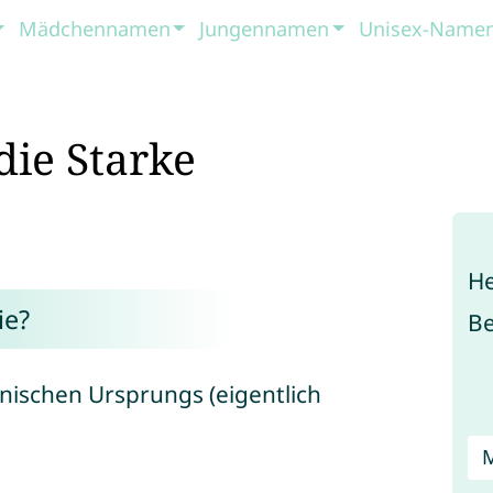
Mädchennamen
Jungennamen
Unisex-Name
die Starke
He
ie?
B
nischen Ursprungs (eigentlich