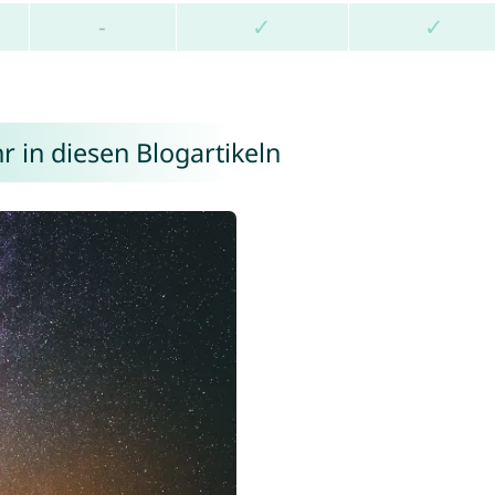
-
✓
✓
r in diesen Blogartikeln