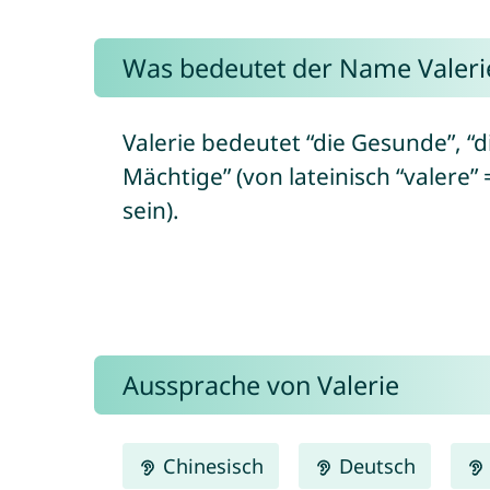
Was bedeutet der Name Valeri
Valerie bedeutet “die Gesunde”, “di
Mächtige” (von lateinisch “valere”
sein).
Aussprache von Valerie
Chinesisch
Deutsch