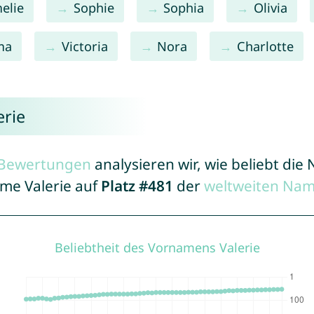
elie
Sophie
Sophia
Olivia
ma
Victoria
Nora
Charlotte
erie
r Bewertungen
analysieren wir, wie beliebt di
ame Valerie auf
Platz #481
der
weltweiten Nam