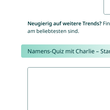
Neugierig auf weitere Trends?
Fin
am beliebtesten sind.
Namens-Quiz mit Charlie – Start