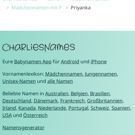
Mädchennamen mit P
Priyanka
Eure
Babynamen App
für
Android
und
iPhone
Vornamenlexikon:
Mädchennamen
,
Jungennamen
,
Unisex-Namen
und
alle Namen
Beliebte Namen in
Australien
,
Belgien
,
Brasilien
,
Deutschland
,
Dänemark
,
Frankreich
,
Großbritannien
,
Irland
,
Kanada
,
Niederlande
,
Portugal
,
Schweiz
,
Spanien
,
USA
und
Österreich
Namensgenerator