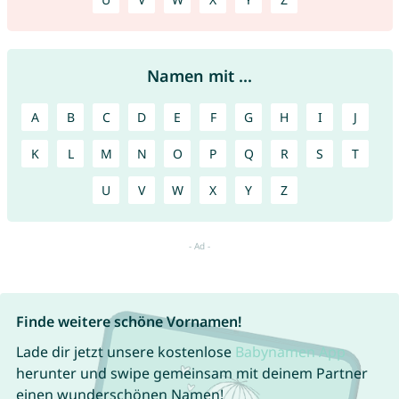
Namen mit ...
A
B
C
D
E
F
G
H
I
J
K
L
M
N
O
P
Q
R
S
T
U
V
W
X
Y
Z
Finde weitere schöne Vornamen!
Lade dir jetzt unsere kostenlose
Babynamen App
herunter und swipe gemeinsam mit deinem Partner
einen wunderschönen Namen!