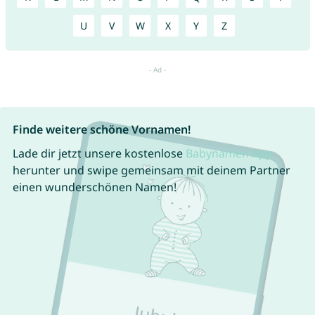
U
V
W
X
Y
Z
Finde weitere schöne Vornamen!
Lade dir jetzt unsere kostenlose
Babynamen App
herunter und swipe gemeinsam mit deinem Partner
einen wunderschönen Namen!