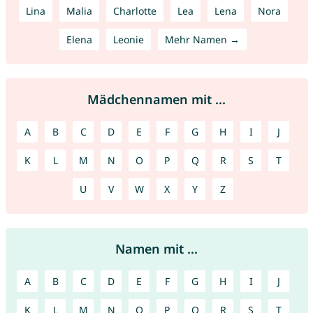
Lina
Malia
Charlotte
Lea
Lena
Nora
Elena
Leonie
Mehr Namen →
Mädchennamen mit ...
A
B
C
D
E
F
G
H
I
J
K
L
M
N
O
P
Q
R
S
T
U
V
W
X
Y
Z
Namen mit ...
A
B
C
D
E
F
G
H
I
J
K
L
M
N
O
P
Q
R
S
T