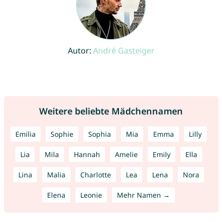
Autor:
André Gasteiger
Weitere beliebte Mädchennamen
Emilia
Sophie
Sophia
Mia
Emma
Lilly
Lia
Mila
Hannah
Amelie
Emily
Ella
Lina
Malia
Charlotte
Lea
Lena
Nora
Elena
Leonie
Mehr Namen →