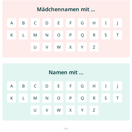
Mädchennamen mit ...
A
B
C
D
E
F
G
H
I
J
K
L
M
N
O
P
Q
R
S
T
U
V
W
X
Y
Z
Namen mit ...
A
B
C
D
E
F
G
H
I
J
K
L
M
N
O
P
Q
R
S
T
U
V
W
X
Y
Z