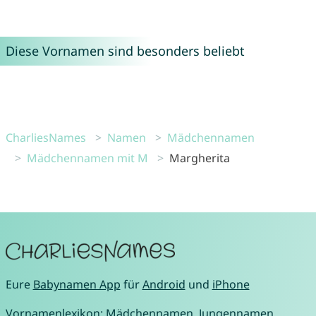
Diese Vornamen sind besonders beliebt
CharliesNames
Namen
Mädchennamen
Mädchennamen mit M
Margherita
Eure
Babynamen App
für
Android
und
iPhone
Vornamenlexikon:
Mädchennamen
,
Jungennamen
,