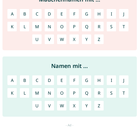
A
B
C
D
E
F
G
H
I
J
K
L
M
N
O
P
Q
R
S
T
U
V
W
X
Y
Z
Namen mit ...
A
B
C
D
E
F
G
H
I
J
K
L
M
N
O
P
Q
R
S
T
U
V
W
X
Y
Z