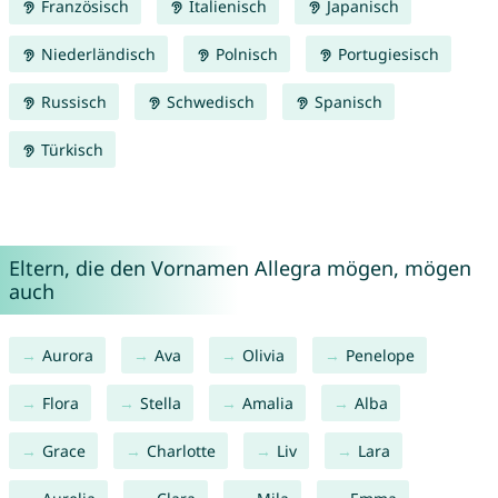
Französisch
Italienisch
Japanisch
Niederländisch
Polnisch
Portugiesisch
Russisch
Schwedisch
Spanisch
Türkisch
Eltern, die den Vornamen Allegra mögen, mögen
auch
Aurora
Ava
Olivia
Penelope
Flora
Stella
Amalia
Alba
Grace
Charlotte
Liv
Lara