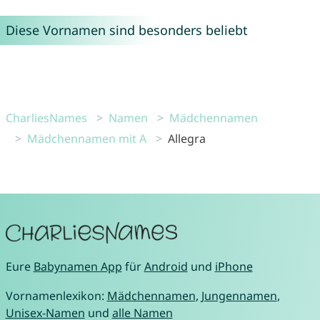
Diese Vornamen sind besonders beliebt
CharliesNames
Namen
Mädchennamen
Mädchennamen mit A
Allegra
Eure
Babynamen App
für
Android
und
iPhone
Vornamenlexikon:
Mädchennamen
,
Jungennamen
,
Unisex-Namen
und
alle Namen