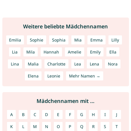
Weitere beliebte Mädchennamen
Emilia
Sophie
Sophia
Mia
Emma
Lilly
Lia
Mila
Hannah
Amelie
Emily
Ella
Lina
Malia
Charlotte
Lea
Lena
Nora
Elena
Leonie
Mehr Namen →
Mädchennamen mit ...
A
B
C
D
E
F
G
H
I
J
K
L
M
N
O
P
Q
R
S
T