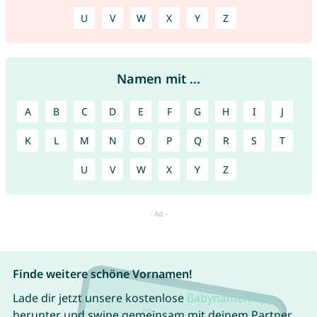
U
V
W
X
Y
Z
Namen mit ...
A
B
C
D
E
F
G
H
I
J
K
L
M
N
O
P
Q
R
S
T
U
V
W
X
Y
Z
Finde weitere schöne Vornamen!
Lade dir jetzt unsere kostenlose
Babynamen App
herunter und swipe gemeinsam mit deinem Partner