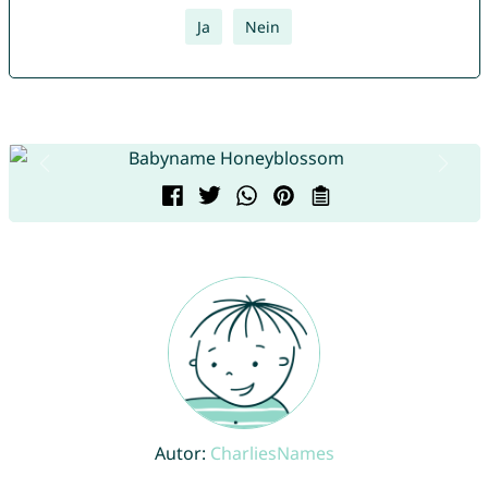
Ja
Nein
Autor:
CharliesNames