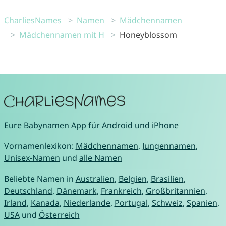
CharliesNames
Namen
Mädchennamen
Mädchennamen mit H
Honeyblossom
Eure
Babynamen App
für
Android
und
iPhone
Vornamenlexikon:
Mädchennamen
,
Jungennamen
,
Unisex-Namen
und
alle Namen
Beliebte Namen in
Australien
,
Belgien
,
Brasilien
,
Deutschland
,
Dänemark
,
Frankreich
,
Großbritannien
,
Irland
,
Kanada
,
Niederlande
,
Portugal
,
Schweiz
,
Spanien
,
USA
und
Österreich