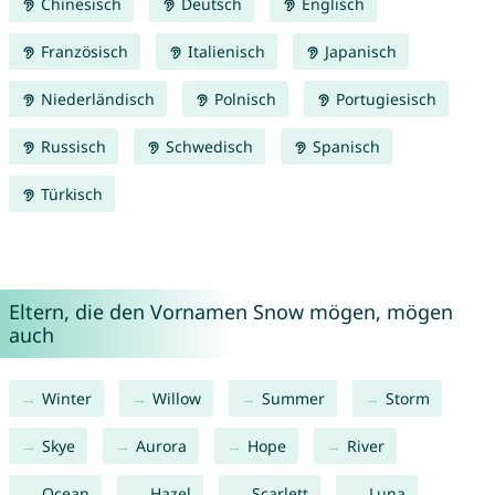
Chinesisch
Deutsch
Englisch
Französisch
Italienisch
Japanisch
Niederländisch
Polnisch
Portugiesisch
Russisch
Schwedisch
Spanisch
Türkisch
Eltern, die den Vornamen Snow mögen, mögen
auch
Winter
Willow
Summer
Storm
Skye
Aurora
Hope
River
Ocean
Hazel
Scarlett
Luna