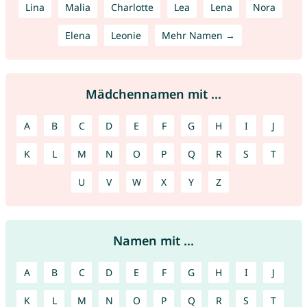
Lina
Malia
Charlotte
Lea
Lena
Nora
Elena
Leonie
Mehr Namen →
Mädchennamen mit ...
A
B
C
D
E
F
G
H
I
J
K
L
M
N
O
P
Q
R
S
T
U
V
W
X
Y
Z
Namen mit ...
A
B
C
D
E
F
G
H
I
J
K
L
M
N
O
P
Q
R
S
T