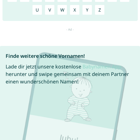
U
V
W
X
Y
Z
Finde weitere schöne Vornamen!
Lade dir jetzt unsere kostenlose
Babynamen App
herunter und swipe gemeinsam mit deinem Partner
einen wunderschönen Namen!